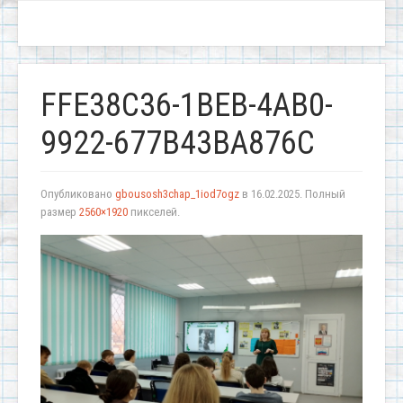
FFE38C36-1BEB-4AB0-
9922-677B43BA876C
Опубликовано
gbousosh3chap_1iod7ogz
в
16.02.2025
. Полный
размер
2560×1920
пикселей.