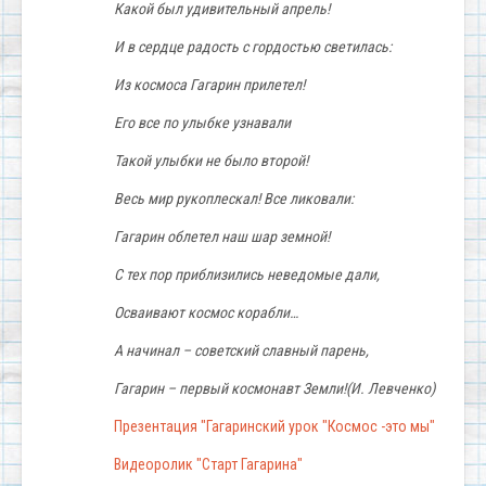
Какой был удивительный апрель!
И в сердце радость с гордостью светилась:
Из космоса Гагарин прилетел!
Его все по улыбке узнавали
Такой улыбки не было второй!
Весь мир рукоплескал! Все ликовали:
Гагарин облетел наш шар земной!
С тех пор приблизились неведомые дали,
Осваивают космос корабли…
А начинал – советский славный парень,
Гагарин – первый космонавт Земли!(И. Левченко)
Презентация "Гагаринский урок "Космос -это мы"
Видеоролик "Старт Гагарина"