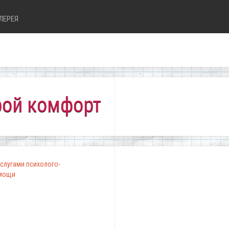
ЛЕРЕЯ
омфортно всем!"
слугами психолого-
омощи