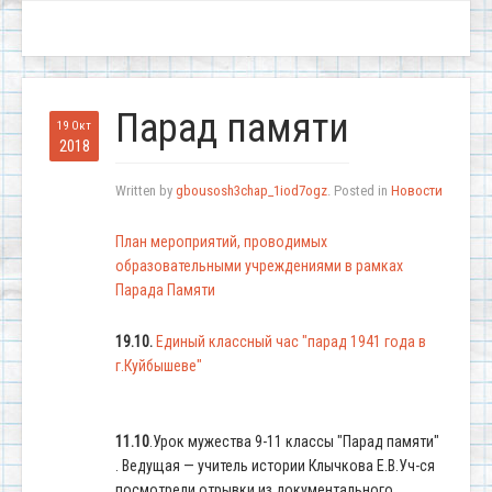
Парад памяти
19 Окт
2018
Written by
gbousosh3chap_1iod7ogz
. Posted in
Новости
План мероприятий, проводимых
образовательными учреждениями в рамках
Парада Памяти
19.10.
Единый классный час "парад 1941 года в
г.Куйбышеве"
11.10
.Урок мужества 9-11 классы "Парад памяти"
. Ведущая — учитель истории Клычкова Е.В.Уч-ся
посмотрели отрывки из документального