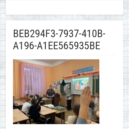
BEB294F3-7937-410B-
A196-A1EE565935BE