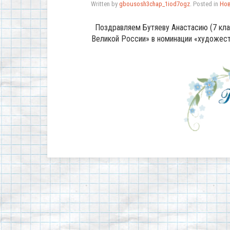
Written by
gbousosh3chap_1iod7ogz
. Posted in
Но
Поздравляем Бутяеву Анастасию (7 кл
Великой России» в номинации «художес