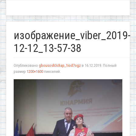
изображение_viber_2019-
12-12_13-57-38
Опубликовано
gbousosh3chap_1iod7ogz
в
16.12.2019
. Полный
размер
1200×1600
пикселей.