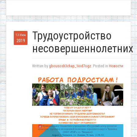
Трудоустройство
13 Июн
2019
несовершеннолетних
Written by
gbousosh3chap_1iod7ogz
. Posted in
Новости