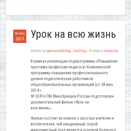
Урок на всю жизнь
06 Июн
2017
Written by
gbousosh3chap_1iod7ogz
. Posted in
Новости
В рамках реализации подпрограммы «Повышение
престижа профессии педагога» Комплексной
программы повышения профессионального
уровня педагогических работников
общеобразовательных организаций (от 28 мая
2014 г.
№ З241п-П8) Минобрнауки России подготовлен
документальный фильм «Урок на
всю жизнь».
Фильм состоит из новелл о простых учителях и
воспитателях, чей ежедневный, порой
малозаметный труд является основой будущего