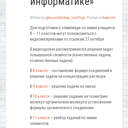
информатике»
Written by
gbousosh3chap_1iod7ogz
. Posted in
Новости
Для подготовки к олимпиаде по химии учащиеся
8 — 11 классов могут познакомиться с
видеоматериалами по ссылкам 27 октября
В видеоуроках рассматриваются решения задач
повышенной сложности (качественные задачи,
количественные задачи).
В
8 классе
– составление формул соединений и
решение задачи на концентрацию раствора.
В
9 классе
– решение задачи на смеси.
В
10 классе
– решение задания на геометрию
молекул органических молекул и установление
формулы органического соединения.
В
11 классе
– разбор заданий по химии
элементов.