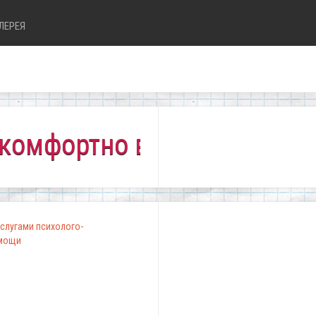
ЛЕРЕЯ
ртно всем!"
слугами психолого-
омощи