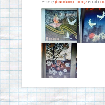
Written by
gbousosh3chap_1iod7ogz
. Posted in
Но