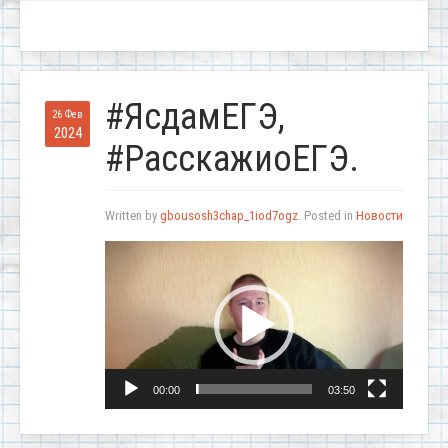
#ЯсдамЕГЭ,
26 Фев
2024
#РасскажиоЕГЭ.
Written by
gbousosh3chap_1iod7ogz
. Posted in
Новости
Видеоплеер
00:00
03:50