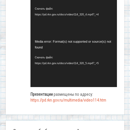
Скачать файл:
https://pd.rkn.gov.ru/docs/video/114_320_4.mp4?_=4
Видеоплеер
Media error: Format(s) not supported or source(s) not
found
Скачать файл:
https://pd.rkn.gov.ru/docs/video/114_320_5.mp4?_=5
Презентации
размещены по адресу:
https://pd.rkn.gov.ru/multimedia/video114.htm