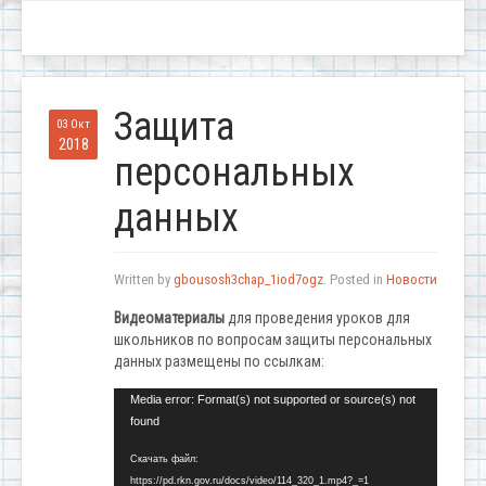
Защита
03 Окт
2018
персональных
данных
Written by
gbousosh3chap_1iod7ogz
. Posted in
Новости
Видеоматериалы
для проведения уроков для
школьников по вопросам защиты персональных
данных размещены по ссылкам:
Видеоплеер
Media error: Format(s) not supported or source(s) not
found
Скачать файл:
https://pd.rkn.gov.ru/docs/video/114_320_1.mp4?_=1