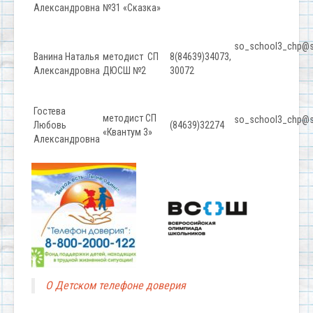
Александровна
№31 «Сказка»
so_school3_chp@s
Ванина Наталья
методист СП
8(84639)34073,
Александровна
ДЮСШ №2
30072
Гостева
методист СП
so_school3_chp@s
Любовь
(84639)32274
«Квантум 3»
Александровна
О Детском телефоне доверия