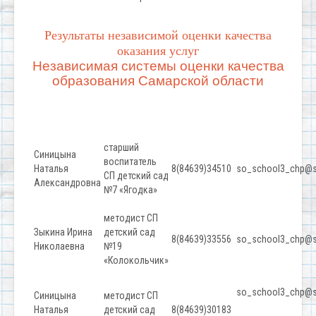
Р
езультаты независимой оценки качества
оказания услуг
Независимая системы оценки качества
образования Самарской области
старший
Синицына
воспитатель
Наталья
8(84639)34510
so_school3_chp@s
СП детский сад
Александровна
№7 «Ягодка»
методист СП
Зыкина Ирина
детский сад
8(84639)33556
so_school3_chp@s
Николаевна
№19
«Колокольчик»
so_school3_chp@s
Синицына
методист СП
Наталья
детский сад
8(84639)30183