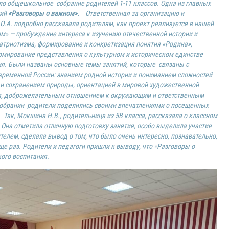
ло общешкольное собрание родителей 1-11 классов. Одна из главных
тий
«Разговоры о важном».
Ответственная за организацию и
.А. подробно рассказала родителям, как проект реализуется в нашей
ом» — пробуждение интереса к изучению отечественной истории и
патриотизма, формирование и конкретизация понятия «Родина»,
ормирование представления о культурном и историческом единстве
ния. Были названы
основные темы занятий, которые связаны с
ременной России: знанием родной истории и пониманием сложностей
 и сохранением природы, ориентацией в мировой художественной
ия, доброжелательным отношением к окружающим и ответственным
обрании родители поделились своими впечатлениями о посещенных
Так, Мокшина Н.В., родительница из 5В класса, рассказала о классном
 Она отметила отличную подготовку занятия, особо выделила участие
елем, сделала вывод о том, что было очень интересно, познавательно,
е раз. Родители и педагоги пришли к выводу, что «Разговоры о
ого воспитания.