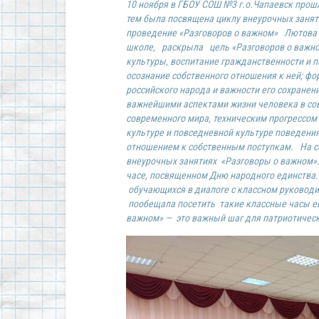
10 ноября в ГБОУ СОШ №3 г.о.Чапаевск прош
тем была посвящена циклу внеурочных заня
проведение «Разговоров о важном» Лютова О
школе, раскрыла
цель «Разговоров о важн
культуры, воспитание гражданственности и 
осознание собственного отношения к ней; ф
российского народа и важности его сохране
важнейшими аспектами жизни человека в сов
современного мира, техническим прогрессом
культуре и повседневной культуре поведен
отношением к собственным поступкам. На с
внеурочных занятиях «Разговоры о важном». 
часе, посвященном Дню народного единства.
обучающихся в диалоге с классном руководит
пообещала посетить такие классные часы ещ
важном» — это важный шаг для патриотическ