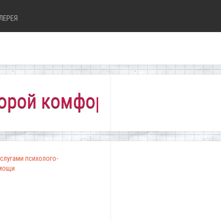
ЛЕРЕЯ
мфортно всем!"
слугами психолого-
омощи