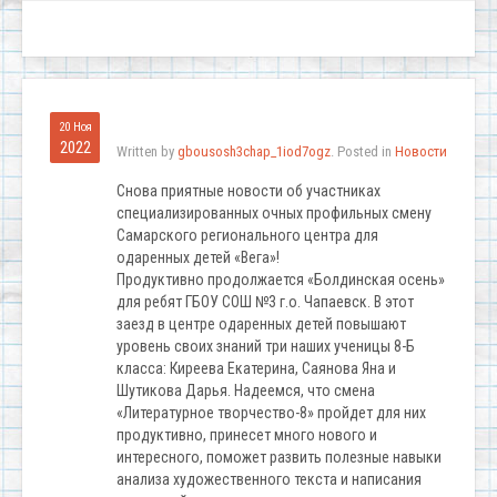
20 Ноя
2022
Written by
gbousosh3chap_1iod7ogz
. Posted in
Новости
Снова приятные новости об участниках
специализированных очных профильных смену
Самарского регионального центра для
одаренных детей «Вега»!
Продуктивно продолжается «Болдинская осень»
для ребят ГБОУ СОШ №3 г.о. Чапаевск. В этот
заезд в центре одаренных детей повышают
уровень своих знаний три наших ученицы 8-Б
класса: Киреева Екатерина, Саянова Яна и
Шутикова Дарья. Надеемся, что смена
«Литературное творчество-8» пройдет для них
продуктивно, принесет много нового и
интересного, поможет развить полезные навыки
анализа художественного текста и написания