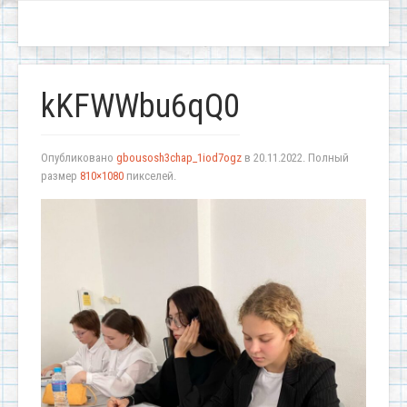
kKFWWbu6qQ0
Опубликовано
gbousosh3chap_1iod7ogz
в
20.11.2022
. Полный
размер
810×1080
пикселей.