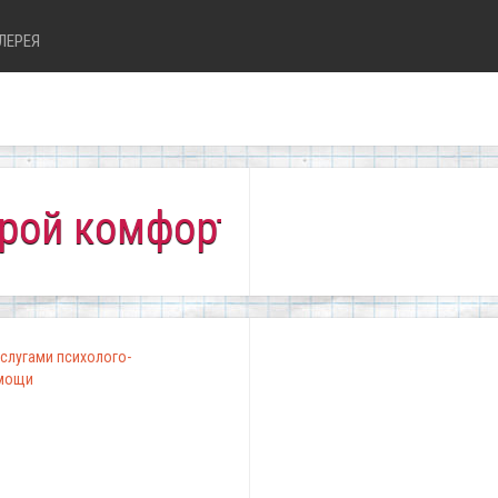
ЛЕРЕЯ
фортно всем!"
слугами психолого-
омощи