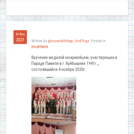
24 Фев
2021
Written by
gbousosh3chap_1iod7ogz
. Posted in
ЮНАРМИЯ
Вручение медалей юнармейцем, участвующих в
Параде Памяти в г. Куйбышеве 1941г.,,
состоявшийся 4 ноября 2020г.