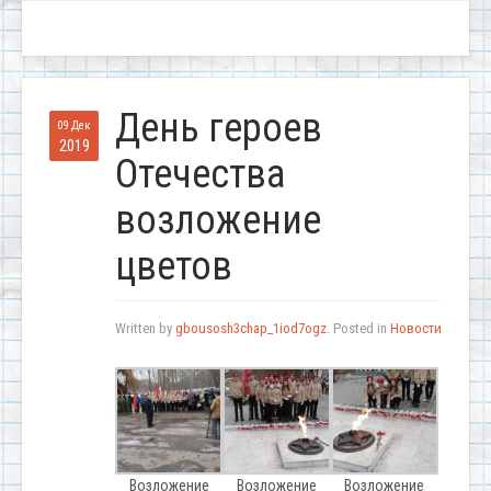
День героев
09 Дек
2019
Отечества
возложение
цветов
Written by
gbousosh3chap_1iod7ogz
. Posted in
Новости
Возложение
Возложение
Возложение