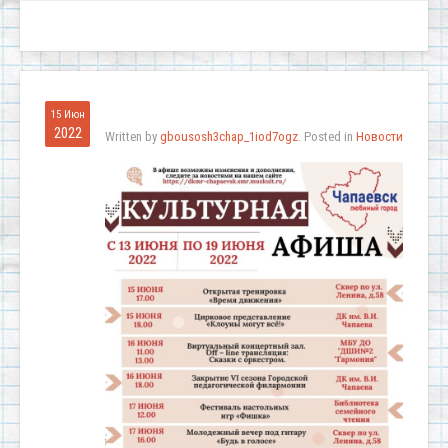
15 Июн
2022
Written by
gbousosh3chap_1iod7ogz
. Posted in
Новости