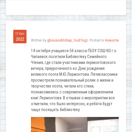
17 Окт
2022
Written by
gbousosh3chap_1iod7ogz
. Posted in
Новости
14 октября учащиеся 5б класса ГБОУ СОШ N3 г.о.
Чапаевск посетили Библиотеку Семейного
Чтения, где стали участниками лермонтовского
вечера, приуроченного ко Дню рождения
великого поэта М.Ю.Лермонтова. Пятиклассники
просмотрели познавательный ролик о жизни и
творчестве поэта, читали его стихи,
познакомились с современным оформлением
книг Лермонтова. В отзывах о мероприятии все
отметили, что было интересно, и ребята будут
чаще посещать библиотеку.