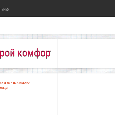
ЛЕРЕЯ
мфортно всем!"
слугами психолого-
омощи