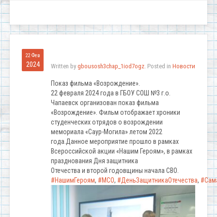
22 Фев
2024
Written by
gbousosh3chap_1iod7ogz
. Posted in
Новости
Показ фильма «Возрождение».
22 февраля 2024 года в ГБОУ СОШ №3 г.о.
Чапаевск организован показ фильма
«Возрождение». Фильм отображает хроники
студенческих отрядов о возрождении
мемориала «Саур-Могила» летом 2022
года.Данное мероприятие прошло в рамках
Всероссийской акции «Нашим Героям», в рамках
празднования Дня защитника
Отечества и второй годовщины начала СВО.
#НашимГероям
,
#МСО
,
#ДеньЗащитникаОтечества
,
#Сам