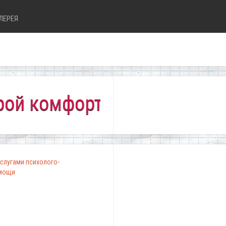
ЛЕРЕЯ
мфортно всем!"
слугами психолого-
омощи