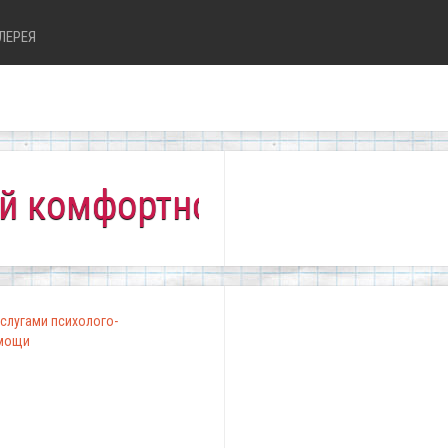
ЛЕРЕЯ
фортно всем!"
слугами психолого-
омощи