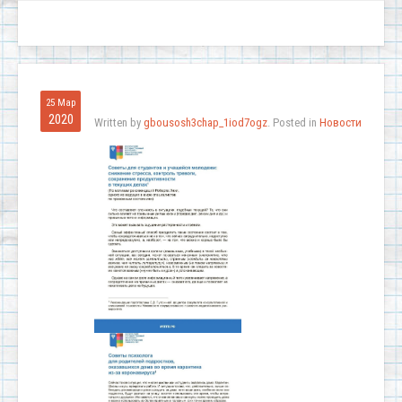
25 Мар
2020
Written by
gbousosh3chap_1iod7ogz
. Posted in
Новости