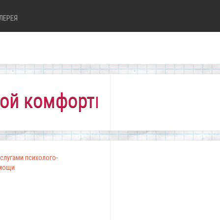
ЛЕРЕЯ
фортно всем!"
слугами психолого-
омощи