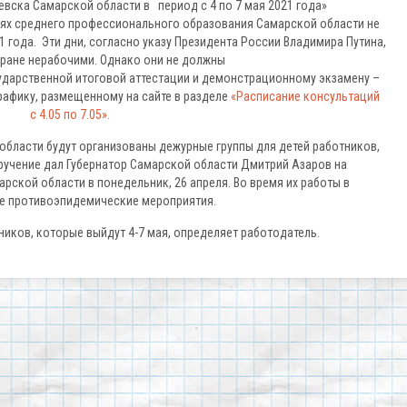
евска Самарской области в период с 4 по 7 мая 2021 года»
х среднего профессионального образования Самарской области не
21 года. Эти дни, согласно указу Президента России Владимира Путина,
ране нерабочими. Однако они не должны
ударственной итоговой аттестации и демонстрационному экзамену –
графику, размещенному на сайте в разделе
«Расписание консультаций
с 4.05 по 7.05».
асти будут организованы дежурные группы для детей работников,
поручение дал Губернатор Самарской области Дмитрий Азаров на
ской области в понедельник, 26 апреля. Во время их работы в
ые противоэпидемические мероприятия.
ников, которые выйдут 4-7 мая, определяет работодатель.