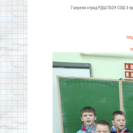
7 апреля отряд РДШ ГБОУ СОШ 3 п
htt
h