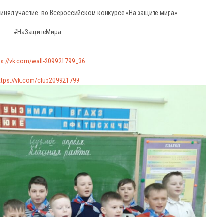
ринял участие во Всероссийском конкурсе «На защите мира»
#НаЗащитеМира
ps://vk.com/wall-209921799_36
ttps://vk.com/club209921799