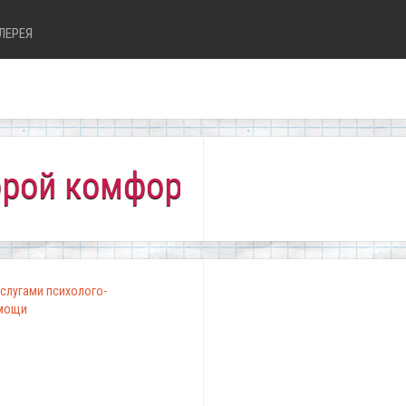
ЛЕРЕЯ
омфортно всем!"
слугами психолого-
омощи