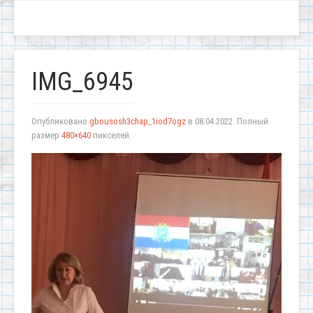
IMG_6945
Опубликовано
gbousosh3chap_1iod7ogz
в
08.04.2022
. Полный
размер
480×640
пикселей.