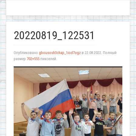
20220819_122531
Опубликовано
gbousosh3chap_1iod7ogz
в
22.08.2022
. Полный
размер
702×555
пикселей.