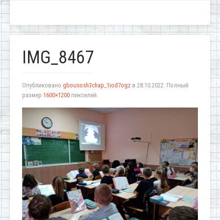
IMG_8467
Опубликовано
gbousosh3chap_1iod7ogz
в
28.10.2022
. Полный
размер
1600×1200
пикселей.