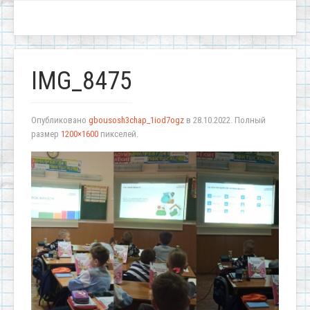
IMG_8475
Опубликовано
gbousosh3chap_1iod7ogz
в
28.10.2022
. Полный
размер
1200×1600
пикселей.