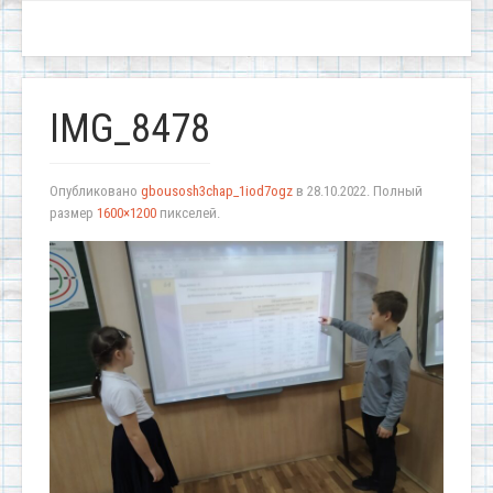
IMG_8478
Опубликовано
gbousosh3chap_1iod7ogz
в
28.10.2022
. Полный
размер
1600×1200
пикселей.