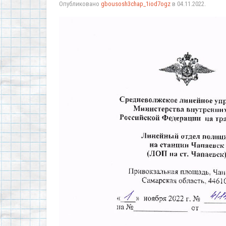
Опубликовано
gbousosh3chap_1iod7ogz
в
04.11.2022
.