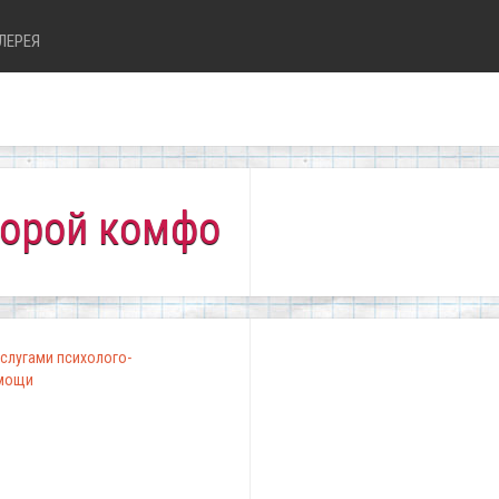
ЛЕРЕЯ
омфортно всем!"
слугами психолого-
омощи