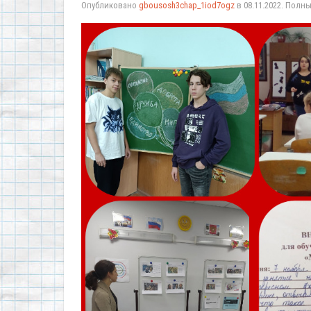
Опубликовано
gbousosh3chap_1iod7ogz
в
08.11.2022
. Полн