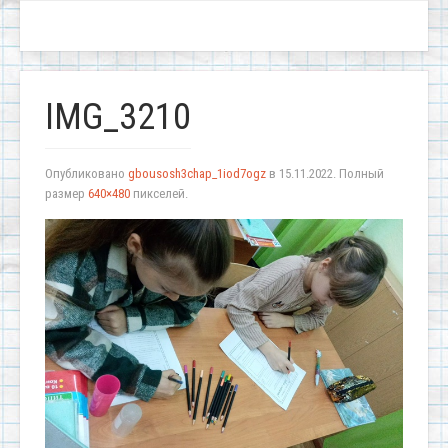
IMG_3210
Опубликовано
gbousosh3chap_1iod7ogz
в
15.11.2022
. Полный
размер
640×480
пикселей.