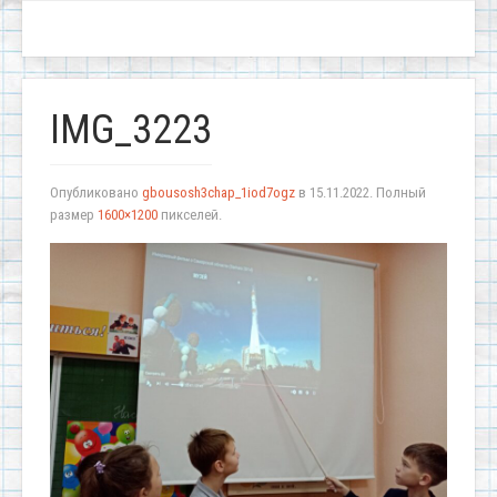
IMG_3223
Опубликовано
gbousosh3chap_1iod7ogz
в
15.11.2022
. Полный
размер
1600×1200
пикселей.