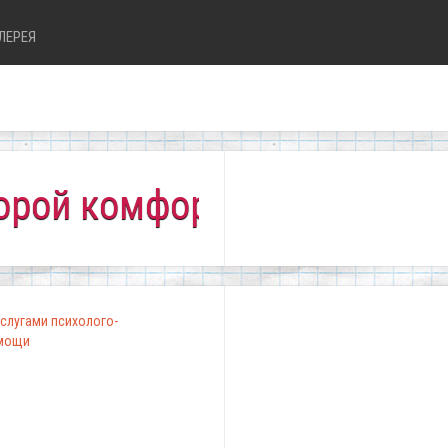
ЛЕРЕЯ
омфортно всем!"
слугами психолого-
омощи