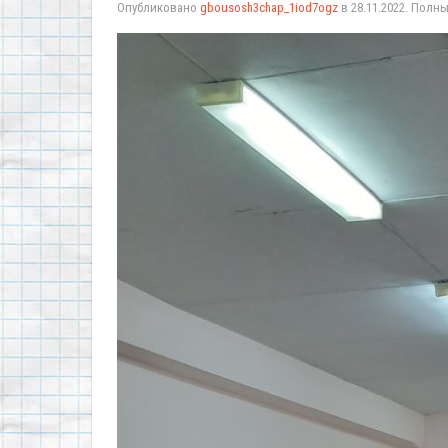
Опубликовано
gbousosh3chap_1iod7ogz
в
28.11.2022
. Полн