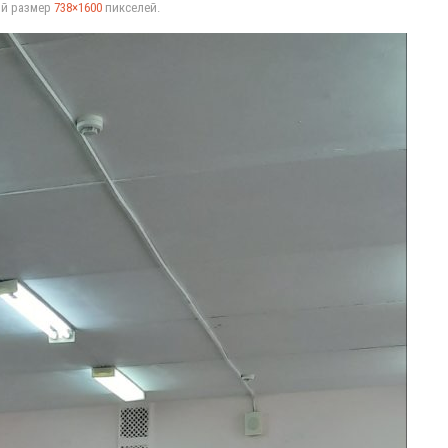
ый размер
738×1600
пикселей.