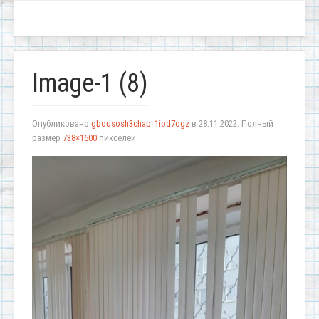
Image-1 (8)
Опубликовано
gbousosh3chap_1iod7ogz
в
28.11.2022
. Полный
размер
738×1600
пикселей.