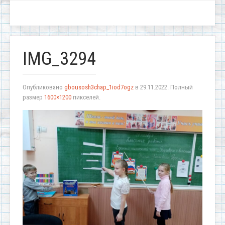
IMG_3294
Опубликовано
gbousosh3chap_1iod7ogz
в
29.11.2022
. Полный
размер
1600×1200
пикселей.