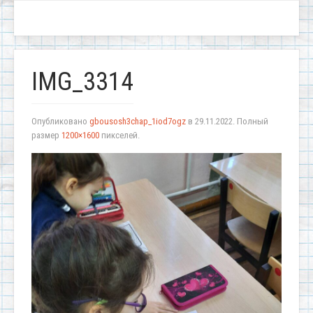
IMG_3314
Опубликовано
gbousosh3chap_1iod7ogz
в
29.11.2022
. Полный
размер
1200×1600
пикселей.