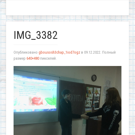
IMG_3382
Опубликовано
gbousosh3chap_1iod7ogz
в
09.12.2022
. Полный
размер
640×480
пикселей.