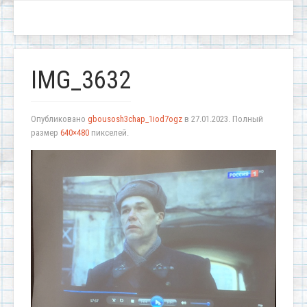
IMG_3632
Опубликовано
gbousosh3chap_1iod7ogz
в
27.01.2023
. Полный
размер
640×480
пикселей.