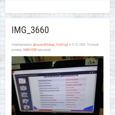
IMG_3660
Опубликовано
gbousosh3chap_1iod7ogz
в
31.01.2023
. Полный
размер
1600×1200
пикселей.