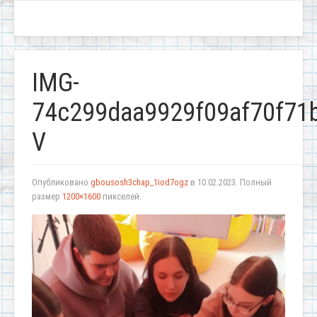
IMG-
74c299daa9929f09af70f71
V
Опубликовано
gbousosh3chap_1iod7ogz
в
10.02.2023
. Полный
размер
1200×1600
пикселей.