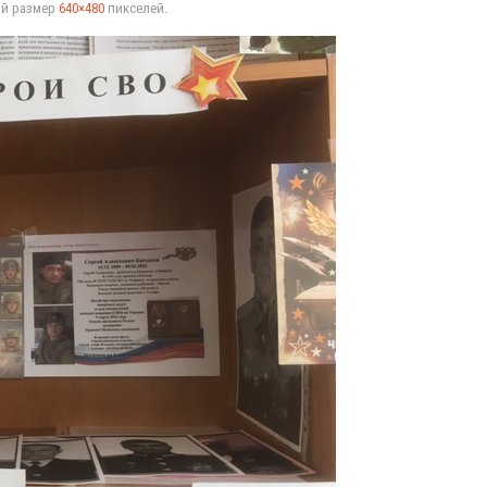
ый размер
640×480
пикселей.