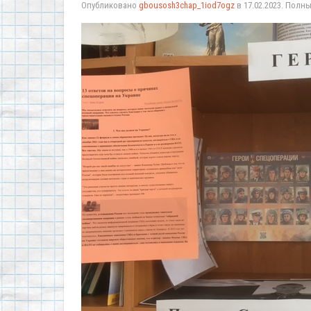
Опубликовано
gbousosh3chap_1iod7ogz
в
17.02.2023
. Полн