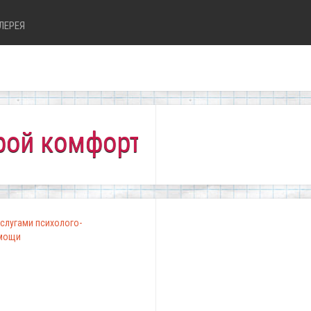
ЛЕРЕЯ
мфортно всем!"
слугами психолого-
омощи