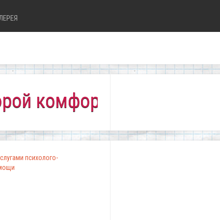
ЛЕРЕЯ
омфортно всем!"
слугами психолого-
омощи