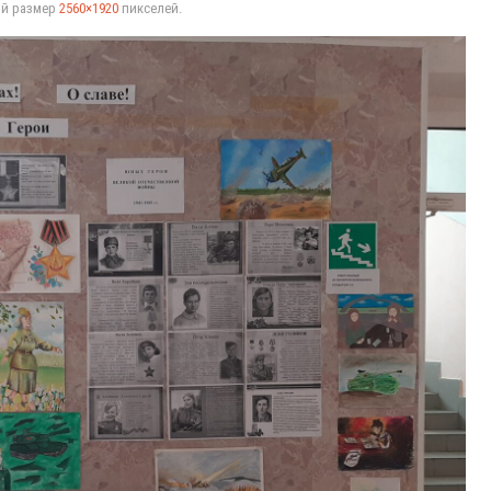
ый размер
2560×1920
пикселей.