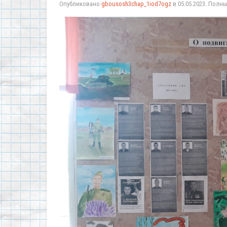
Опубликовано
gbousosh3chap_1iod7ogz
в
05.05.2023
. Полн