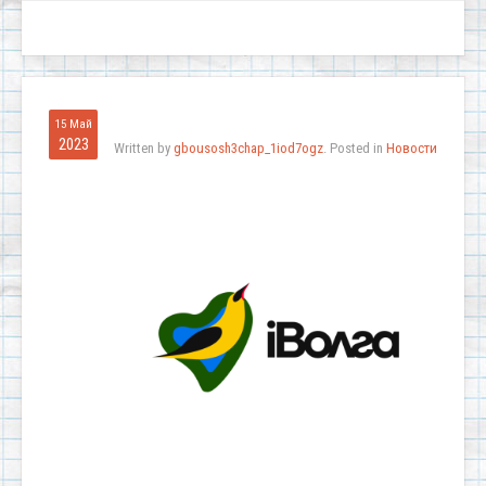
15 Май
2023
Written by
gbousosh3chap_1iod7ogz
. Posted in
Новости